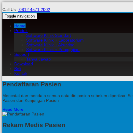
Call Us :
0812 4571 2002
Toggle navigation
Home
Produk
Software Klinik Standart
Software Klinik + Laboratorium
Software Klinik + Akunting
Software Klinik + Penggajian
Support
Tanya Jawab
Download
Beli
Kontak
Pendaftaran Pasien
Mencatat dan mendata semua data diri pasien sebelum diperiksa. Sem
Pasien dan Kunjungan Pasien
Read More
Rekam Medis Pasien