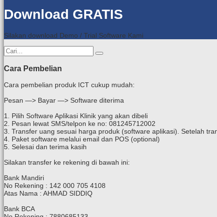
Download GRATIS
Silakan download Demo / Trial Software Kami
Cara Pembelian
Cara pembelian produk ICT cukup mudah:
Pesan —> Bayar —> Software diterima
1. Pilih Software Aplikasi Klinik yang akan dibeli
2. Pesan lewat SMS/telpon ke no: 081245712002
3. Transfer uang sesuai harga produk (software aplikasi). Setelah t
4. Paket software melalui email dan POS (optional)
5. Selesai dan terima kasih
Silakan transfer ke rekening di bawah ini:
Bank Mandiri
No Rekening : 142 000 705 4108
Atas Nama : AHMAD SIDDIQ
Bank BCA
No Rekening : 7880685133