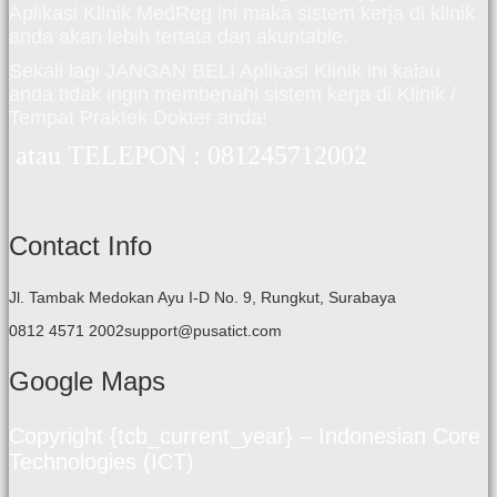
Aplikasi Klinik MedReg ini maka sistem kerja di klinik
anda akan lebih tertata dan akuntable.
Sekali lagi JANGAN BELI Aplikasi Klinik ini kalau
anda tidak ingin membenahi sistem kerja di Klinik /
Tempat Praktek Dokter anda!
atau TELEPON : 081245712002
Contact Info
Jl. Tambak Medokan Ayu I-D No. 9, Rungkut, Surabaya
0812 4571 2002support@pusatict.com
Google Maps
Copyright {tcb_current_year} – Indonesian Core
Technologies (ICT)