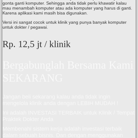
gonta ganti komputer. Sehingga anda tidak perlu khawatir kalau
mau menambah komputer atau ada komputer yang harus di ganti.
Karena aplikasi kami masih bisa digunakan.
Versi ini sangat cocok untuk klinik yang punya banyak komputer
untuk dokter / pegawai.
Rp. 12,5 jt
/ klinik
Bergabunglah Bersama Kami
SEKARANG
Jangan beli sekarang kalau anda tidak ingin
mengelola klinik anda dengan LEBIH MUDAH !
Ini adalah INVESTASI TERBAIK untuk Klinik / Tempat
Praktek Dokter Anda
Membenahi sistem kerja adalah investasi terbaik
dalam sebuah bisnis. Dan dengan menggunakan