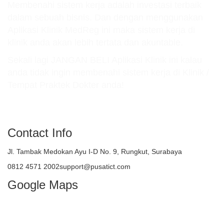
Membenahi sistem kerja adalah investasi terbaik
dalam sebuah bisnis. Dan dengan menggunakan
Aplikasi Klinik MedReg ini maka sistem kerja di
klinik anda akan lebih tertata dan akuntable.
Sekali lagi JANGAN BELI Aplikasi Klinik ini kalau
anda tidak ingin membenahi sistem kerja di Klinik /
Tempat Praktek Dokter anda!
atau TELEPON : 081245712002
Contact Info
Jl. Tambak Medokan Ayu I-D No. 9, Rungkut, Surabaya
0812 4571 2002support@pusatict.com
Google Maps
Copyright {tcb_current_year} – Indonesian
Core Technologies (ICT)