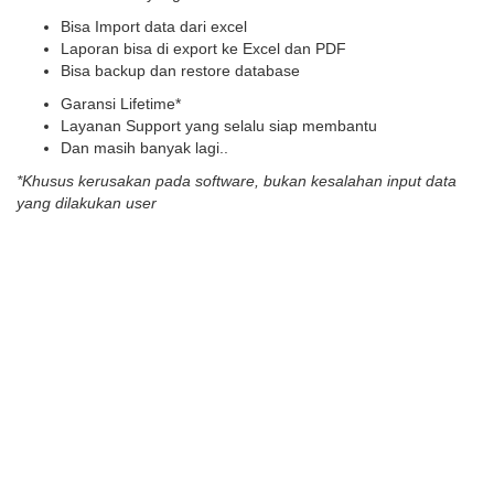
Bisa Import data dari excel
Laporan bisa di export ke Excel dan PDF
Bisa backup dan restore database
Garansi Lifetime*
Layanan Support yang selalu siap membantu
Dan masih banyak lagi..
*Khusus kerusakan pada software, bukan kesalahan input data
yang dilakukan user
atau TELEPON : 081245712002
What Our Happy Customers
Say
Pilihan Harga