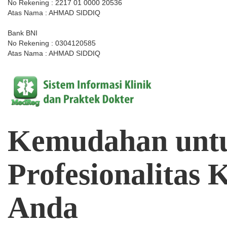
No Rekening : 2217 01 0000 20536
Atas Nama : AHMAD SIDDIQ
Bank BNI
No Rekening : 0304120585
Atas Nama : AHMAD SIDDIQ
Kemudahan
unt
Profesionalitas
K
Anda