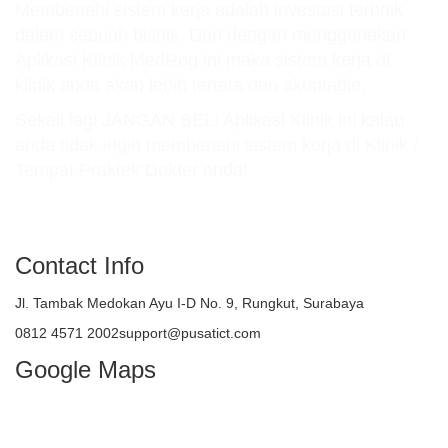
Membenahi sistem kerja adalah investasi terbaik
dalam sebuah bisnis. Dan dengan menggunakan
Aplikasi Klinik MedReg ini maka sistem kerja di
klinik anda akan lebih tertata dan akuntable.
Sekali lagi JANGAN BELI Aplikasi Klinik ini kalau
anda tidak ingin membenahi sistem kerja di Klinik /
Tempat Praktek Dokter anda!
atau TELEPON : 081245712002
Contact Info
Jl. Tambak Medokan Ayu I-D No. 9, Rungkut, Surabaya
0812 4571 2002support@pusatict.com
Google Maps
Copyright {tcb_current_year} – Indonesian
Core Technologies (ICT)