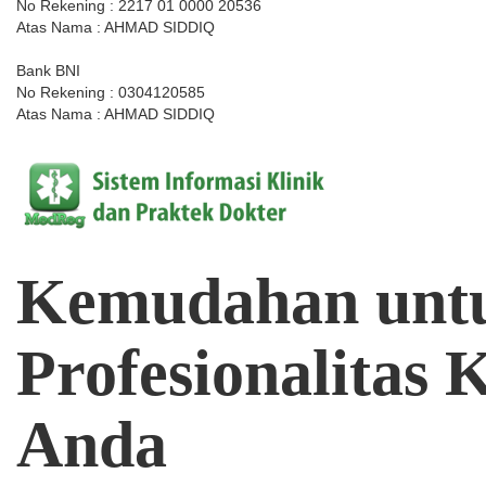
No Rekening : 2217 01 0000 20536
Atas Nama : AHMAD SIDDIQ
Bank BNI
No Rekening : 0304120585
Atas Nama : AHMAD SIDDIQ
Kemudahan
unt
Profesionalitas
K
Anda