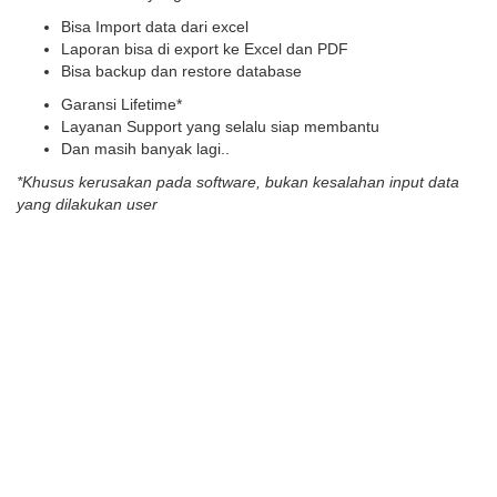
Bisa Import data dari excel
Laporan bisa di export ke Excel dan PDF
Bisa backup dan restore database
Garansi Lifetime*
Layanan Support yang selalu siap membantu
Dan masih banyak lagi..
*Khusus kerusakan pada software, bukan kesalahan input data
yang dilakukan user
atau TELEPON : 081245712002
What Our Happy Customers
Say
Pilihan Harga