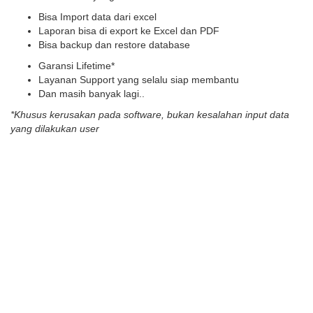
Bisa Import data dari excel
Laporan bisa di export ke Excel dan PDF
Bisa backup dan restore database
Garansi Lifetime*
Layanan Support yang selalu siap membantu
Dan masih banyak lagi..
*Khusus kerusakan pada software, bukan kesalahan input data
yang dilakukan user
atau TELEPON : 081245712002
What Our Happy Customers
Say
Pilihan Harga