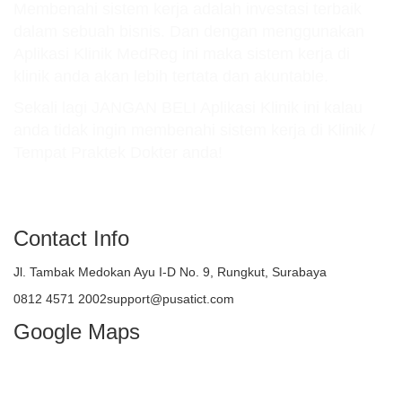
Membenahi sistem kerja adalah investasi terbaik
dalam sebuah bisnis. Dan dengan menggunakan
Aplikasi Klinik MedReg ini maka sistem kerja di
klinik anda akan lebih tertata dan akuntable.
Sekali lagi JANGAN BELI Aplikasi Klinik ini kalau
anda tidak ingin membenahi sistem kerja di Klinik /
Tempat Praktek Dokter anda!
atau TELEPON : 081245712002
Contact Info
Jl. Tambak Medokan Ayu I-D No. 9, Rungkut, Surabaya
0812 4571 2002support@pusatict.com
Google Maps
Copyright {tcb_current_year} – Indonesian
Core Technologies (ICT)