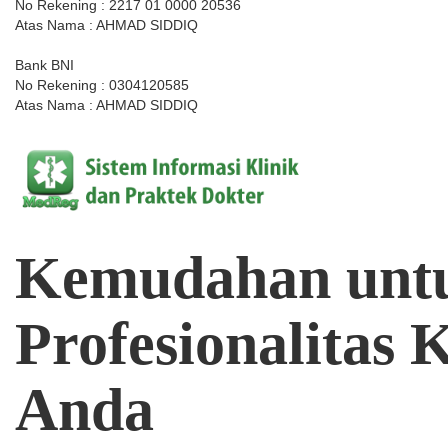
No Rekening : 2217 01 0000 20536
Atas Nama : AHMAD SIDDIQ
Bank BNI
No Rekening : 0304120585
Atas Nama : AHMAD SIDDIQ
Kemudahan
unt
Profesionalitas
K
Anda