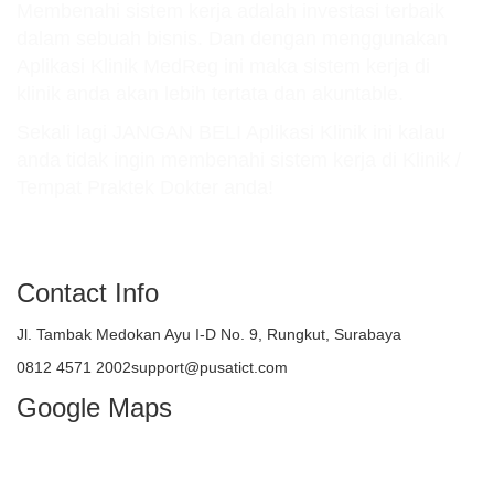
Membenahi sistem kerja adalah investasi terbaik
dalam sebuah bisnis. Dan dengan menggunakan
Aplikasi Klinik MedReg ini maka sistem kerja di
klinik anda akan lebih tertata dan akuntable.
Sekali lagi JANGAN BELI Aplikasi Klinik ini kalau
anda tidak ingin membenahi sistem kerja di Klinik /
Tempat Praktek Dokter anda!
atau TELEPON : 081245712002
Contact Info
Jl. Tambak Medokan Ayu I-D No. 9, Rungkut, Surabaya
0812 4571 2002support@pusatict.com
Google Maps
Copyright {tcb_current_year} – Indonesian
Core Technologies (ICT)