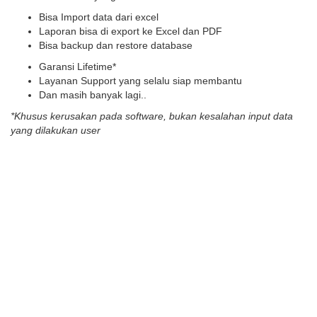
Bisa Import data dari excel
Laporan bisa di export ke Excel dan PDF
Bisa backup dan restore database
Garansi Lifetime*
Layanan Support yang selalu siap membantu
Dan masih banyak lagi..
*Khusus kerusakan pada software, bukan kesalahan input data
yang dilakukan user
atau TELEPON : 081245712002
What Our Happy Customers
Say
Pilihan Harga