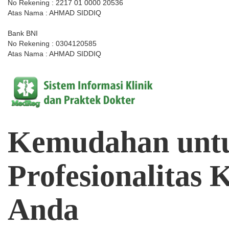
No Rekening : 2217 01 0000 20536
Atas Nama : AHMAD SIDDIQ
Bank BNI
No Rekening : 0304120585
Atas Nama : AHMAD SIDDIQ
Kemudahan
unt
Profesionalitas
K
Anda