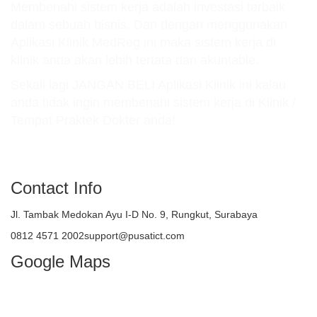
Membenahi sistem kerja adalah investasi terbaik
dalam sebuah bisnis. Dan dengan menggunakan
Aplikasi Klinik MedReg ini maka sistem kerja di
klinik anda akan lebih tertata dan akuntable.
Sekali lagi JANGAN BELI Aplikasi Klinik ini kalau
anda tidak ingin membenahi sistem kerja di Klinik /
Tempat Praktek Dokter anda!
atau TELEPON : 081245712002
Contact Info
Jl. Tambak Medokan Ayu I-D No. 9, Rungkut, Surabaya
0812 4571 2002support@pusatict.com
Google Maps
Copyright {tcb_current_year} – Indonesian
Core Technologies (ICT)