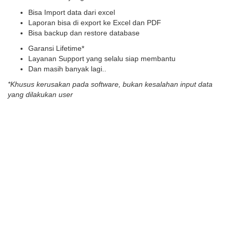
Bisa Import data dari excel
Laporan bisa di export ke Excel dan PDF
Bisa backup dan restore database
Garansi Lifetime*
Layanan Support yang selalu siap membantu
Dan masih banyak lagi..
*Khusus kerusakan pada software, bukan kesalahan input data
yang dilakukan user
atau TELEPON : 081245712002
What Our Happy Customers
Say
Pilihan Harga