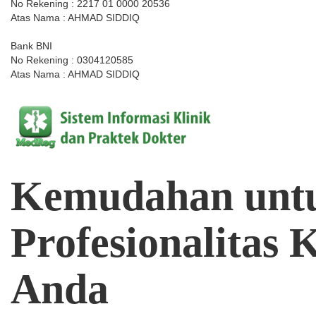
No Rekening : 2217 01 0000 20536
Atas Nama : AHMAD SIDDIQ
Bank BNI
No Rekening : 0304120585
Atas Nama : AHMAD SIDDIQ
Kemudahan
unt
Profesionalitas
K
Anda