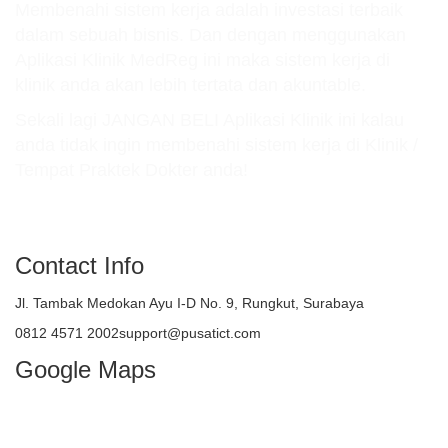
Membenahi sistem kerja adalah investasi terbaik
dalam sebuah bisnis. Dan dengan menggunakan
Aplikasi Klinik MedReg ini maka sistem kerja di
klinik anda akan lebih tertata dan akuntable.
Sekali lagi JANGAN BELI Aplikasi Klinik ini kalau
anda tidak ingin membenahi sistem kerja di Klinik /
Tempat Praktek Dokter anda!
atau TELEPON : 081245712002
Contact Info
Jl. Tambak Medokan Ayu I-D No. 9, Rungkut, Surabaya
0812 4571 2002support@pusatict.com
Google Maps
Copyright {tcb_current_year} – Indonesian
Core Technologies (ICT)