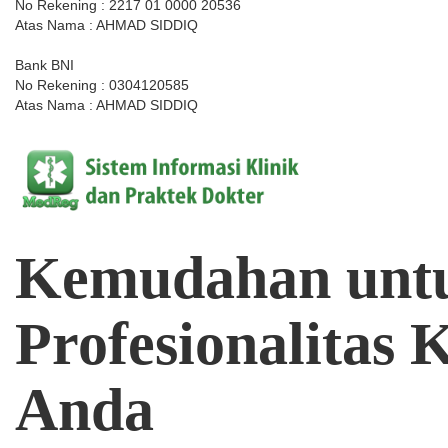
No Rekening : 2217 01 0000 20536
Atas Nama : AHMAD SIDDIQ
Bank BNI
No Rekening : 0304120585
Atas Nama : AHMAD SIDDIQ
Kemudahan
unt
Profesionalitas
K
Anda