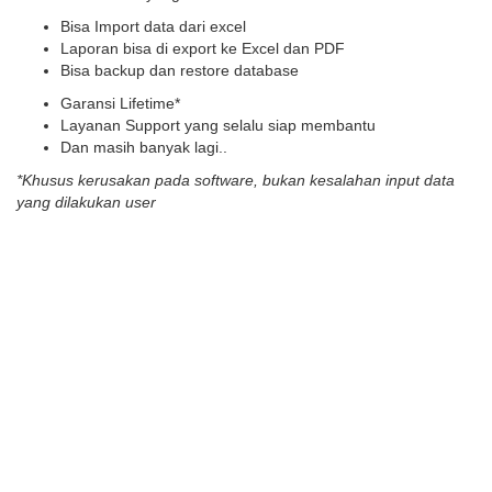
Bisa Import data dari excel
Laporan bisa di export ke Excel dan PDF
Bisa backup dan restore database
Garansi Lifetime*
Layanan Support yang selalu siap membantu
Dan masih banyak lagi..
*Khusus kerusakan pada software, bukan kesalahan input data
yang dilakukan user
atau TELEPON : 081245712002
What Our Happy Customers
Say
Pilihan Harga