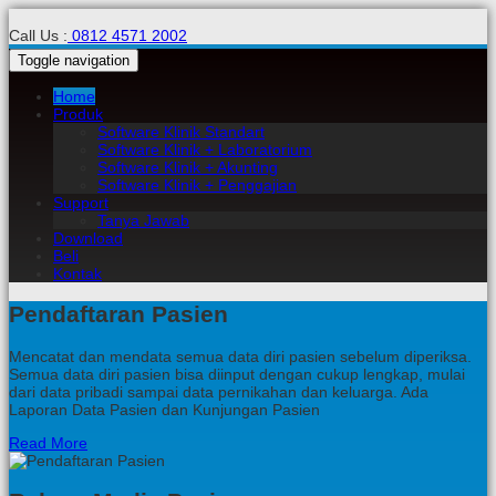
Call Us :
0812 4571 2002
Toggle navigation
Home
Produk
Software Klinik Standart
Software Klinik + Laboratorium
Software Klinik + Akunting
Software Klinik + Penggajian
Support
Tanya Jawab
Download
Beli
Kontak
Pendaftaran Pasien
Mencatat dan mendata semua data diri pasien sebelum diperiksa.
Semua data diri pasien bisa diinput dengan cukup lengkap, mulai
dari data pribadi sampai data pernikahan dan keluarga. Ada
Laporan Data Pasien dan Kunjungan Pasien
Read More