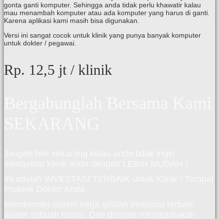
gonta ganti komputer. Sehingga anda tidak perlu khawatir kalau
mau menambah komputer atau ada komputer yang harus di ganti.
Karena aplikasi kami masih bisa digunakan.
Versi ini sangat cocok untuk klinik yang punya banyak komputer
untuk dokter / pegawai.
Rp. 12,5 jt
/ klinik
Bergabunglah Bersama Kami
SEKARANG
Jangan beli sekarang kalau anda tidak ingin
mengelola klinik anda dengan LEBIH MUDAH !
Ini adalah INVESTASI TERBAIK untuk Klinik / Tempat
Praktek Dokter Anda
Membenahi sistem kerja adalah investasi terbaik
dalam sebuah bisnis. Dan dengan menggunakan