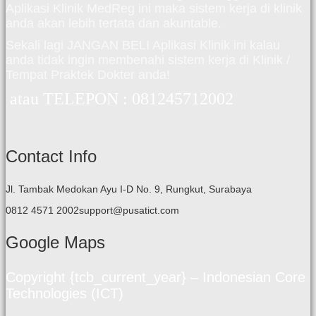
Aplikasi Klinik MedReg ini maka sistem kerja di klinik
anda akan lebih tertata dan akuntable.
Sekali lagi JANGAN BELI Aplikasi Klinik ini kalau
anda tidak ingin membenahi sistem kerja di Klinik /
Tempat Praktek Dokter anda!
atau TELEPON : 081245712002
Contact Info
Jl. Tambak Medokan Ayu I-D No. 9, Rungkut, Surabaya
0812 4571 2002support@pusatict.com
Google Maps
Copyright {tcb_current_year} – Indonesian Core
Technologies (ICT)