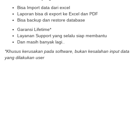
Bisa Import data dari excel
Laporan bisa di export ke Excel dan PDF
Bisa backup dan restore database
Garansi Lifetime*
Layanan Support yang selalu siap membantu
Dan masih banyak lagi..
*Khusus kerusakan pada software, bukan kesalahan input data
yang dilakukan user
atau TELEPON : 081245712002
What Our Happy Customers
Say
Pilihan Harga