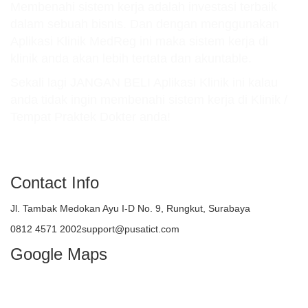
Membenahi sistem kerja adalah investasi terbaik
dalam sebuah bisnis. Dan dengan menggunakan
Aplikasi Klinik MedReg ini maka sistem kerja di
klinik anda akan lebih tertata dan akuntable.
Sekali lagi JANGAN BELI Aplikasi Klinik ini kalau
anda tidak ingin membenahi sistem kerja di Klinik /
Tempat Praktek Dokter anda!
atau TELEPON : 081245712002
Contact Info
Jl. Tambak Medokan Ayu I-D No. 9, Rungkut, Surabaya
0812 4571 2002support@pusatict.com
Google Maps
Copyright {tcb_current_year} – Indonesian
Core Technologies (ICT)