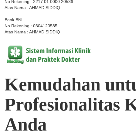
No Rekening : 2217 01 0000 20536
Atas Nama : AHMAD SIDDIQ
Bank BNI
No Rekening : 0304120585
Atas Nama : AHMAD SIDDIQ
Kemudahan
unt
Profesionalitas
K
Anda