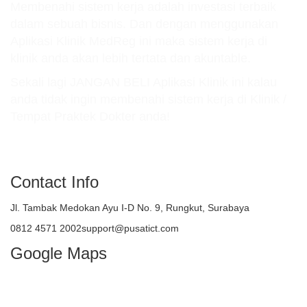
Membenahi sistem kerja adalah investasi terbaik
dalam sebuah bisnis. Dan dengan menggunakan
Aplikasi Klinik MedReg ini maka sistem kerja di
klinik anda akan lebih tertata dan akuntable.
Sekali lagi JANGAN BELI Aplikasi Klinik ini kalau
anda tidak ingin membenahi sistem kerja di Klinik /
Tempat Praktek Dokter anda!
atau TELEPON : 081245712002
Contact Info
Jl. Tambak Medokan Ayu I-D No. 9, Rungkut, Surabaya
0812 4571 2002support@pusatict.com
Google Maps
Copyright {tcb_current_year} – Indonesian
Core Technologies (ICT)