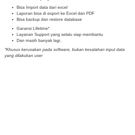
Bisa Import data dari excel
Laporan bisa di export ke Excel dan PDF
Bisa backup dan restore database
Garansi Lifetime*
Layanan Support yang selalu siap membantu
Dan masih banyak lagi..
*Khusus kerusakan pada software, bukan kesalahan input data
yang dilakukan user
atau TELEPON : 081245712002
What Our Happy Customers
Say
Pilihan Harga