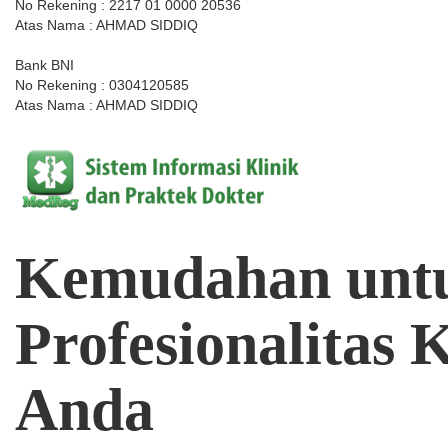
No Rekening : 2217 01 0000 20536
Atas Nama : AHMAD SIDDIQ
Bank BNI
No Rekening : 0304120585
Atas Nama : AHMAD SIDDIQ
Kemudahan
unt
Profesionalitas
K
Anda