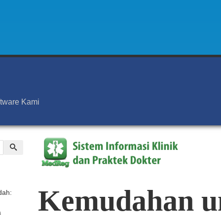
ftware Kami
Kemudahan
u
dah:
a