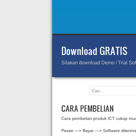
Download GRATIS
Silakan download Demo / Trial So
CARA PEMBELIAN
Cara pembelian produk ICT cukup mu
Pesan —> Bayar —> Software diterim