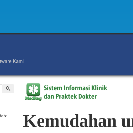
ftware Kami
Kemudahan
u
dah:
a