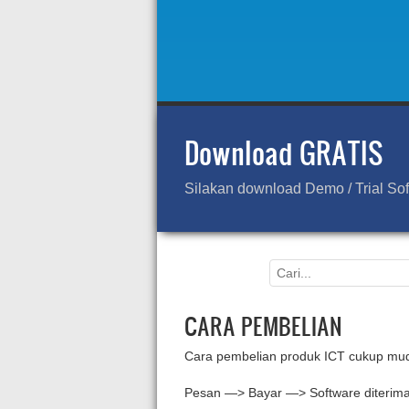
Download GRATIS
Silakan download Demo / Trial So
CARA PEMBELIAN
Cara pembelian produk ICT cukup mu
Pesan —> Bayar —> Software diterim