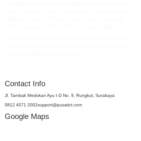
Membenahi sistem kerja adalah investasi terbaik
dalam sebuah bisnis. Dan dengan menggunakan
Aplikasi Klinik MedReg ini maka sistem kerja di
klinik anda akan lebih tertata dan akuntable.
Sekali lagi JANGAN BELI Aplikasi Klinik ini kalau
anda tidak ingin membenahi sistem kerja di Klinik /
Tempat Praktek Dokter anda!
atau TELEPON : 081245712002
Contact Info
Jl. Tambak Medokan Ayu I-D No. 9, Rungkut, Surabaya
0812 4571 2002support@pusatict.com
Google Maps
Copyright {tcb_current_year} – Indonesian
Core Technologies (ICT)