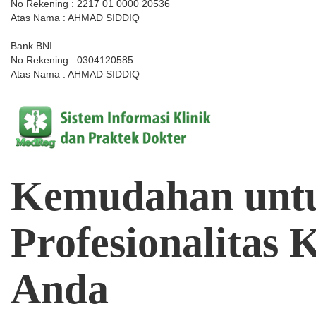
No Rekening : 2217 01 0000 20536
Atas Nama : AHMAD SIDDIQ
Bank BNI
No Rekening : 0304120585
Atas Nama : AHMAD SIDDIQ
Kemudahan
unt
Profesionalitas
K
Anda