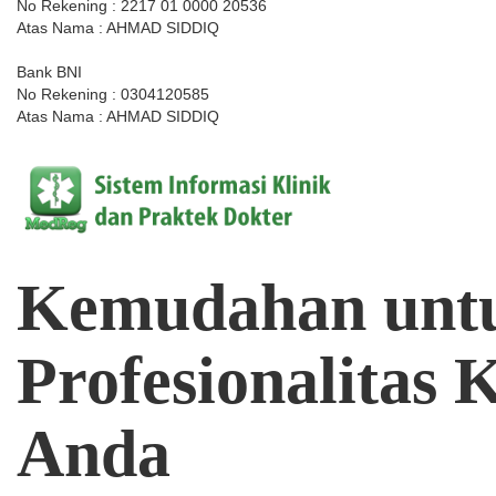
No Rekening : 2217 01 0000 20536
Atas Nama : AHMAD SIDDIQ
Bank BNI
No Rekening : 0304120585
Atas Nama : AHMAD SIDDIQ
Kemudahan
unt
Profesionalitas
K
Anda