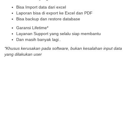
Bisa Import data dari excel
Laporan bisa di export ke Excel dan PDF
Bisa backup dan restore database
Garansi Lifetime*
Layanan Support yang selalu siap membantu
Dan masih banyak lagi..
*Khusus kerusakan pada software, bukan kesalahan input data
yang dilakukan user
atau TELEPON : 081245712002
What Our Happy Customers
Say
Pilihan Harga