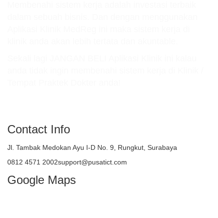
Membenahi sistem kerja adalah investasi terbaik
dalam sebuah bisnis. Dan dengan menggunakan
Aplikasi Klinik MedReg ini maka sistem kerja di
klinik anda akan lebih tertata dan akuntable.
Sekali lagi JANGAN BELI Aplikasi Klinik ini kalau
anda tidak ingin membenahi sistem kerja di Klinik /
Tempat Praktek Dokter anda!
atau TELEPON : 081245712002
Contact Info
Jl. Tambak Medokan Ayu I-D No. 9, Rungkut, Surabaya
0812 4571 2002support@pusatict.com
Google Maps
Copyright {tcb_current_year} – Indonesian
Core Technologies (ICT)