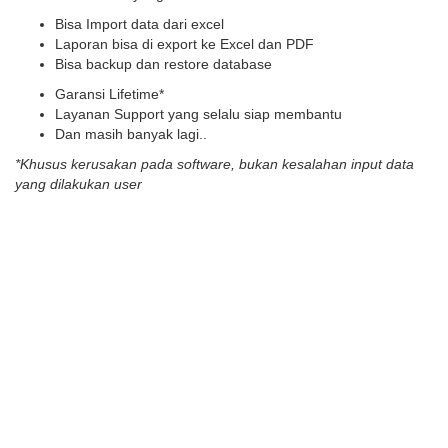
Bisa Import data dari excel
Laporan bisa di export ke Excel dan PDF
Bisa backup dan restore database
Garansi Lifetime*
Layanan Support yang selalu siap membantu
Dan masih banyak lagi..
*Khusus kerusakan pada software, bukan kesalahan input data
yang dilakukan user
atau TELEPON : 081245712002
What Our Happy Customers
Say
Pilihan Harga