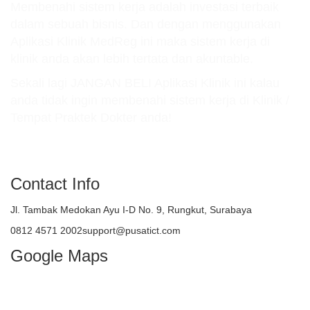
Membenahi sistem kerja adalah investasi terbaik
dalam sebuah bisnis. Dan dengan menggunakan
Aplikasi Klinik MedReg ini maka sistem kerja di
klinik anda akan lebih tertata dan akuntable.
Sekali lagi JANGAN BELI Aplikasi Klinik ini kalau
anda tidak ingin membenahi sistem kerja di Klinik /
Tempat Praktek Dokter anda!
atau TELEPON : 081245712002
Contact Info
Jl. Tambak Medokan Ayu I-D No. 9, Rungkut, Surabaya
0812 4571 2002support@pusatict.com
Google Maps
Copyright {tcb_current_year} – Indonesian
Core Technologies (ICT)