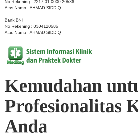
No Rekening : 2217 01 0000 20536
Atas Nama : AHMAD SIDDIQ
Bank BNI
No Rekening : 0304120585
Atas Nama : AHMAD SIDDIQ
Kemudahan
unt
Profesionalitas
K
Anda